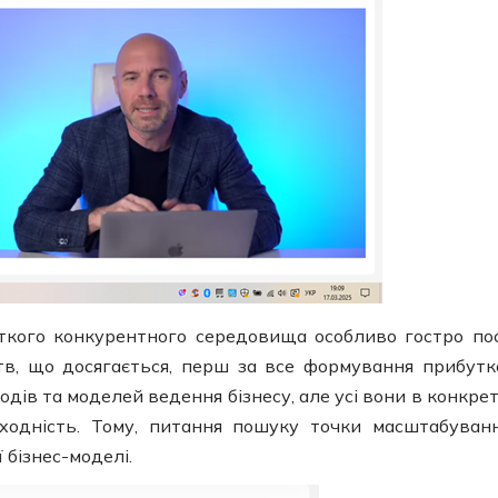
ткого конкурентного середовища особливо гостро по
в, що досягається, перш за все формування прибутк
тодів та моделей ведення бізнесу, але усі вони в конкре
оходність. Тому, питання пошуку точки масштабуван
бізнес-моделі.