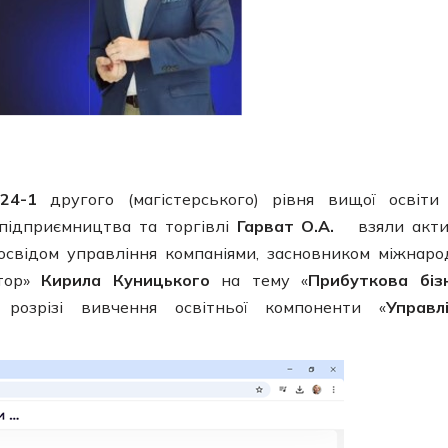
-24-1
другого (магістерського) рівня вищої освіти
 підприємництва та торгівлі
Гарват О.А.
взяли акти
досвідом управління компаніями, засновником міжнаро
ктор»
Кирила Куницького
на тему «
Прибуткова біз
розрізі вивчення освітньої компоненти «
Управл