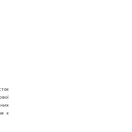
стає
ової
тних
ня є