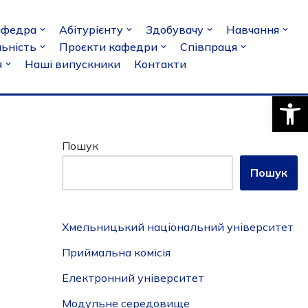
афедра
Абітурієнту
Здобувачу
Навчання
льність
Проєкти кафедри
Співпраця
я
Наші випускники
Контакти
Відкри
Пошук
Пошук
Хмельницький національний університет
Приймальна комісія
Електронний університет
Модульне середовище