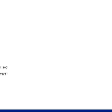
и на
екті