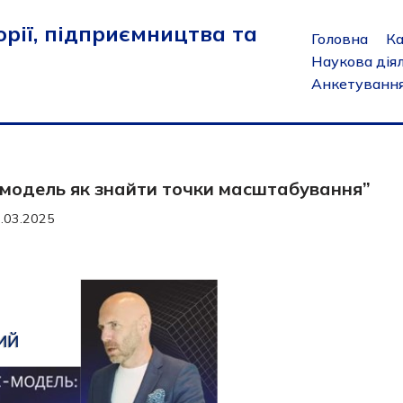
рії, підприємництва та
Головна
К
Наукова дія
Анкетуванн
с-модель як знайти точки масштабування”
.03.2025