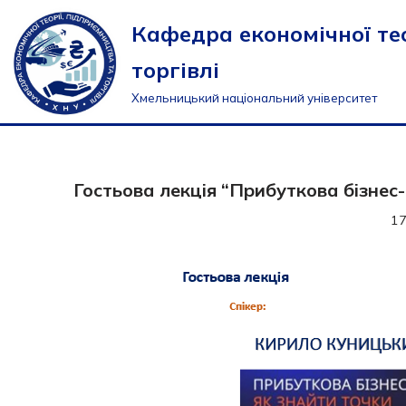
Кафедра економічної тео
Перейти
торгівлі
до
вмісту
Хмельницький національний університет
Гостьова лекція “Прибуткова бізне
17