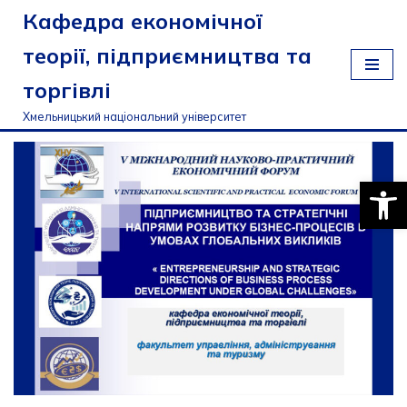
Кафедра економічної
Перейти
теорії, підприємництва та
до
торгівлі
вмісту
Хмельницький національний університет
Відкри