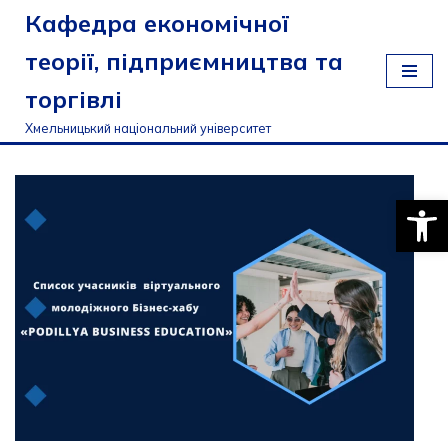
Кафедра економічної
Перейти
теорії, підприємництва та
до
торгівлі
вмісту
Хмельницький національний університет
Відкри