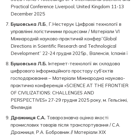
Practical Conference Liverpool, United Kingdom 11-13
December 2025
Бушовська Л.Б
., Г.Нестерук Цифрові технології в
управлінні логістичними процесами / Матеріали VI
Міжнародній науково-практичній конфер”Global
Directions in Scientific Research and Technological
Development” 22-24 грудня 2025р., Валенсія, Іспанія ї
Бушовська Л.Б.
Інтернет-технології як складова
цифрового інформаційного простору суб’єктів
господарювання – Матеріали Міжнародна науково-
практична конференція «SCIENCE AT THE FRONTIER
OF CIVILIZATIONS: CHALLENGES AND
PERSPECTIVES» 27-29 грудня 2025 року, м. Гельсінкі,
Фінляндія
Дражниця С.А.
Товарознавча оцінка якості
промислових товарів після транспортування / С.А.
Дражниця, Р.А. Бобровник // Матеріали XIX