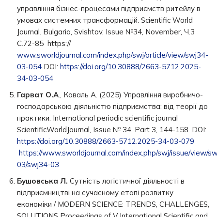
управління бізнес-процесами підприємств ритейлу в
умовах системних трансформацій. Scientific World
Journal. Bulgaria, Svishtov, Issue №34, November, Ч.3
С.72-85 https://
www.sworldjournal.com/index.php/swj/article/view/swj34-
03-054
DOI:
https://doi.org/10.30888/2663-5712.2025-
34-03-054
Гарват О.А
., Коваль А. (2025) Управління виробничо-
господарською діяльністю підприємства: від теорії до
практики. International periodic scientific journal
ScientificWorldJournal, Issue № 34, Part 3, 144-158. DOI:
https://doi.org/10.30888/2663-5712.2025-34-03-079
https://www.sworldjournal.com/index.php/swj/issue/view/s
03/swj34-03
Бушовська Л.
Сутність логістичної діяльності в
підприємництві на сучасному етапі розвитку
економіки / MODERN SCIENCE: TRENDS, CHALLENGES,
SOLUTIONS Proceedings of V International Scientific and