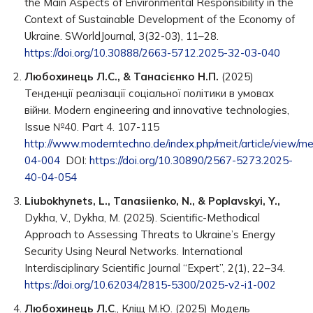
the Main Aspects of Environmental Responsibility in the
Context of Sustainable Development of the Economy of
Ukraine. SWorldJournal, 3(32-03), 11–28.
https://doi.org/10.30888/2663-5712.2025-32-03-040
Любохинець Л.С., & Танасієнко Н.П.
(2025)
Тенденції реалізації соціальної політики в умовах
війни. Modern engineering and innovative technologies,
Issue №40. Part 4. 107-115
http://www.moderntechno.de/index.php/meit/article/view/me
04-004
DOI:
https://doi.org/10.30890/2567-5273.2025-
40-04-054
Liubokhynets, L., Tanasiienko, N., & Poplavskyi, Y.,
Dykha, V., Dykha, M. (2025). Scientific-Methodical
Approach to Assessing Threats to Ukraine’s Energy
Security Using Neural Networks. International
Interdisciplinary Scientific Journal “Expert”, 2(1), 22–34.
https://doi.org/10.62034/2815-5300/2025-v2-i1-002
Любохинець Л.С
., Кліщ М.Ю. (2025) Модель