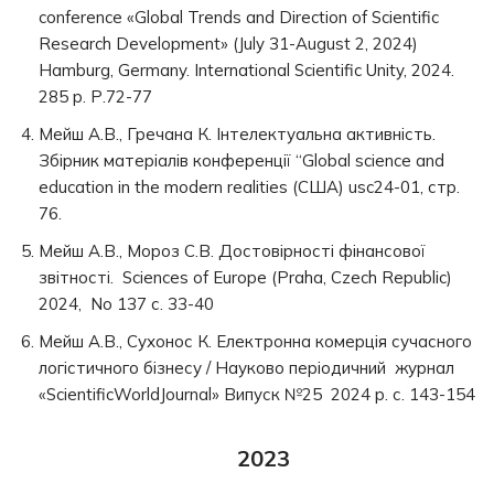
conference «Global Trends and Direction of Scientific
Research Development» (July 31-August 2, 2024)
Hamburg, Germany. International Scientific Unity, 2024.
285 p. Р.72-77
Мейш А.В., Гречана К. Інтелектуальна активність.
Збірник матеріалів конференції “Global science and
education in the modern realities (США) usc24-01, стр.
76.
Мейш А.В., Мороз С.В. Достовірності фінансової
звітності. Sciences of Europe (Praha, Czech Republic)
2024, No 137 с. 33-40
Мейш А.В., Сухонос К. Електронна комерція сучасного
логістичного бізнесу / Науково періодичний журнал
«ScientificWorldJournal» Випуск №25 2024 р. с. 143-154
2023