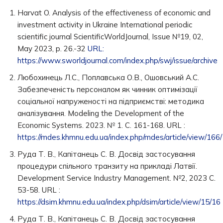
Harvat O. Analysis of the effectiveness of economic and
investment activity in Ukraine International periodic
scientific journal ScientificWorldJournal, Issue №19, 02,
May 2023, р. 26.-32
URL:
https://www.sworldjournal.com/index.php/swj/issue/archive
Любохинець Л.С., Поплавська О.В., Ошовський А.С.
Забезпеченість персоналом як чинник оптимізації
соціальної напруженості на підприємстві: методика
аналізування. Modeling the Development of the
Economic Systems. 2023. № 1. С. 161-168. URL :
https://mdes.khmnu.edu.ua/index.php/mdes/article/view/166
Руда Т. В., Капітанець С. В. Досвід застосування
процедури спільного транзиту на прикладі Латвії.
Development Service Industry Management. №2, 2023 С.
53-58. URL :
https://dsim.khmnu.edu.ua/index.php/dsim/article/view/15/16
Руда Т. В., Капітанець С. В. Досвід застосування