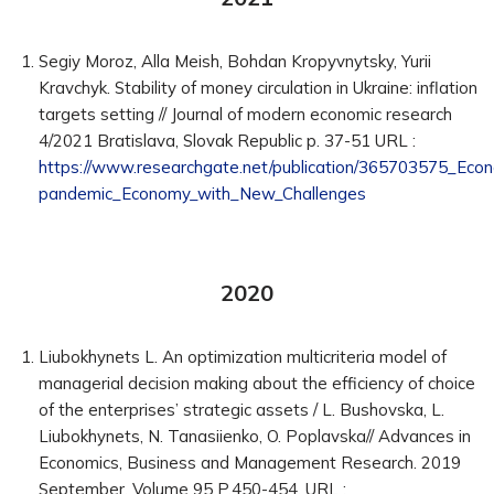
Segiy Moroz, Alla Meish, Bohdan Kropyvnytsky, Yurii
Kravchyk. Stability of money circulation in Ukraine: inflation
targets setting // Journal of modern economic research
4/2021 Bratislava, Slovak Republic p. 37-51 URL :
https://www.researchgate.net/publication/365703575_Ec
pandemic_Economy_with_New_Challenges
2020
Liubokhynets L. An optimization multicriteria model of
managerial decision making about the efficiency of choice
of the enterprises’ strategic assets / L. Bushovska, L.
Liubokhynets, N. Tanasiienko, O. Poplavska// Advances in
Economics, Business and Management Research. 2019
September. Volume 95 P.450-454. URL :