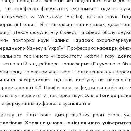
овіді провідних фахівців, які поділилися своїм досв
 Так, професор факультету економіки і адмініструв
Łukaszewski w Warszawie, Polska), доктор наук
Тад
ормації Польщі. Він наголосив на викликах, досягненн
рації. Декан факультету бізнесу та сфери обслуговув
іка», докторка наук
Галина Тарасюк
охарактеризу
середнього бізнесу в Україні. Професорка кафедри фінан
нального технічного університету нафти і газу, докт
технологій як драйвера трансформації сучасного бізн
ки праці та економічної теорії Полтавського універси
тишина
зосередилася під час виступу на перспект
промисловості 4.0. Професорка кафедри економічної тео
ьного університету, докторка наук
Ольга Гончар
розк
ля формування цифрового суспільства.
витку та підготовки дисертаційних робіт стала уч
торгівля» Хмельницького національного університ
зації економіки. Проведення такого заходу стало яскр