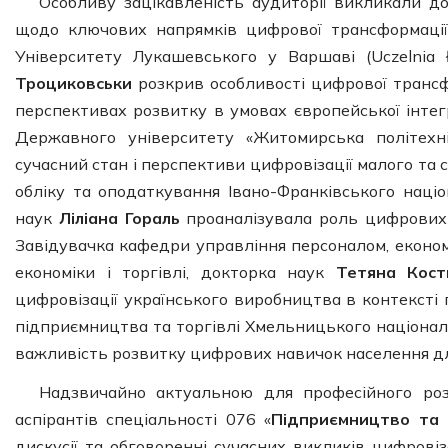
Особливу зацікавленість аудиторії викликали доп
щодо ключових напрямків цифрової трансформації.
Університету Лукашевського у Варшаві (Uczelnia 
Троциковськи
розкрив особливості цифрової трансф
перспективах розвитку в умовах європейської інтег
Державного університету «Житомирська політехн
сучасний стан і перспективи цифровізації малого та 
обліку та оподаткування Івано-Франківського націо
наук
Ліліана Гораль
проаналізувала роль цифрових 
Завідувачка кафедри управління персоналом, економі
економіки і торгівлі, докторка наук
Тетяна Кос
цифровізації українського виробництва в контексті 
підприємництва та торгівлі Хмельницького націонал
важливість розвитку цифрових навичок населення д
Надзвичайно актуальною для професійного роз
аспірантів спеціальності 076 «
Підприємництво та 
дискусії та обговоренні сучасних викликів цифрові