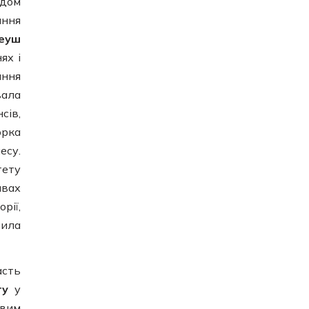
ідом
ання
еуш
ях і
ання
вала
сів,
орка
есу.
тету
ивах
рії,
рила
асть
ету
у
авим