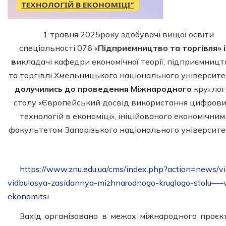
1 травня 2025року здобувачі вищої освіти
спеціальності 076 «
Підприємництво та торгівля» і
в
икладачі кафедри економічної теорії, підприємницт
та торгівлі Хмельницького національного університе
долучились до проведення Міжнародного
круглог
столу «Європейський досвід використання цифров
технологій в економіці», ініційованого економічним
факультетом Запорізького національного університе
https://www.znu.edu.ua/cms/index.php?action=news
vidbulosya-zasidannya-mizhnarodnogo-kruglogo-stolu—–vro
ekonomitsi
Захід організовано в межах міжнародного проє