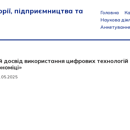
рії, підприємництва та
Головна
К
Наукова дія
Анкетуванн
й досвід використання цифрових технологій 
ономіці»
.05.2025