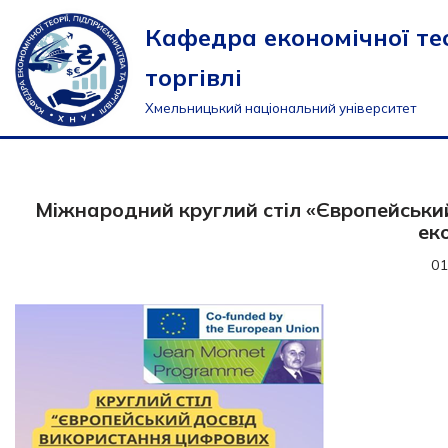
Кафедра економічної тео
Перейти
торгівлі
до
вмісту
Хмельницький національний університет
Міжнародний круглий стіл «Європейськи
ек
01