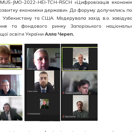
MUS-JMO-2022-HEI-TCH-RSCH «Цифровізація економі
 розвитку економіки держави». До форуму долучились п
у, Узбекистану та США. Модерувала захід в.о. завідув
ання та фондового ринку Запорізького національ
ищої освіти України
Алла Череп.