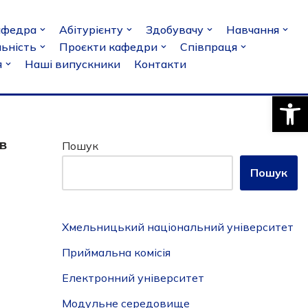
афедра
Абітурієнту
Здобувачу
Навчання
льність
Проєкти кафедри
Співпраця
я
Наші випускники
Контакти
Відкри
в
Пошук
Пошук
Хмельницький національний університет
Приймальна комісія
Електронний університет
Модульне середовище