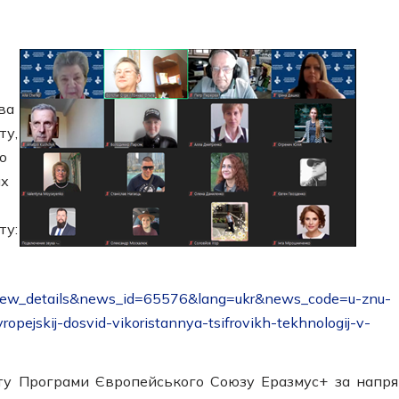
ва
ту,
о
их
ту:
/view_details&news_id=65576&lang=ukr&news_code=u-znu-
pejskij-dosvid-vikoristannya-tsifrovikh-tekhnologij-v-
кту Програми Європейського Союзу Еразмус+ за напр