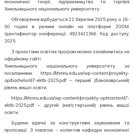
економічної теорії, підприємництва та торгівлі
Хмельницького національного університету.
Обговорення відбудеться 21 березня 2025 року о 16-
00 годині в режимі онлайн на платформі ZOOM.
Ідентифікатор конференції: 4923421366. Код доступу:
2025.
З проєктами освітніх програм можна ознайомитись на
офіційному сайті
Хмельницького національного університету за
посиланнями: https://khmnu.edu.ua/wp-content/proyekty-
op/bachelor/d7-ektb-2025.pdf – перший (бакалаврський)
рівень вищої освіти,
https://khmnu.edu.ua/wp-content/proyekty-op/master/d7-
ektb-2025.pdf – другий (магістерський) рівень вищої
освіти.
Будемо вдячні за конструктивні зауваження та
пропозиції. З повагою – колектив кафедри економічної