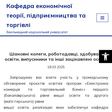
Кафедра економічної
Перейти
теорії, підприємництва та
до
торгівлі
вмісту
Хмельницький національний університет
Відкри
Шановні колеги, роботодавці, здобувачі
освіти, випускники та інші зацікавлені особи!
18.03.2025
Запрошуємо вас взяти участь у громадському
обговоренні проєктів освітніх програм «Електронна
комерція та торговельний бізнес» першого
(бакалаврського) рівня вищої освіти та другого
(магістерського) рівня
вищої освіти, реалізацію яких забезпечує кафедра