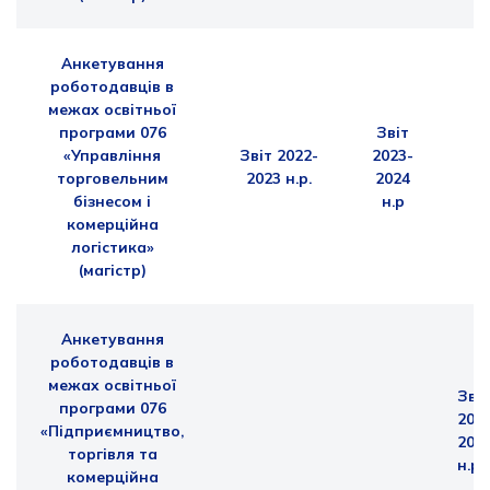
Анкетування
роботодавців в
межах освітньої
програми
076
Звіт
«Управління
Звіт 2022-
2023-
торговельним
2023 н.р.
2024
бізнесом і
н.р
комерційна
логістика»
(магістр)
Анкетування
роботодавців в
межах освітньої
Звіт
програми
076
202
«Підприємництво,
202
торгівля та
н.р
комерційна