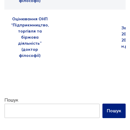
філософії)
Оцінювання ОНП
“Підприємництво,
Звіт
торгівля та
202
біржова
202
діяльність”
н.р
(доктор
філософії)
Пошук
Пошук