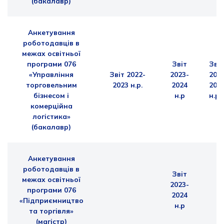
(бакалавр)
Анкетування
роботодавців в
межах освітньої
програми
076
Звіт
Звіт
«Управління
Звіт 2022-
2023-
202
торговельним
2023 н.р.
2024
202
бізнесом і
н.р
н.р
комерційна
логістика»
(бакалавр)
Анкетування
роботодавців в
Звіт
межах освітньої
2023-
програми
076
2024
«Підприємництво
н.р
та торгівля»
(магістр)