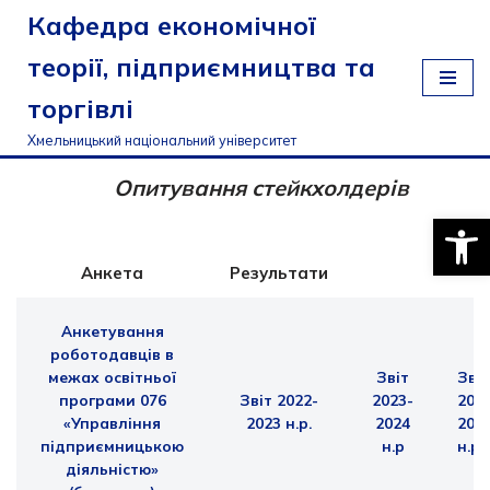
Кафедра економічної
Перейти
теорії, підприємництва та
до
торгівлі
вмісту
Хмельницький національний університет
Опитування стейкхолдерів
Відкри
Анкета
Результати
Анкетування
роботодавців в
межах освітньої
Звіт
Звіт
програми
076
Звіт 2022-
2023-
202
«Управління
2023 н.р.
2024
202
підприємницькою
н.р
н.р
діяльністю»