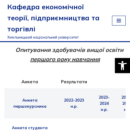
Кафедра економічної
Перейти
теорії, підприємництва та
до
торгівлі
вмісту
Хмельницький національний університет
Опитування здобувачів вищої освіти
Відкри
першого року навчання
Анкета
Результати
2023-
202
Анкета
2022-2023
2024
202
першокурсника
н.р.
н.р.
н.р
Анкета студента