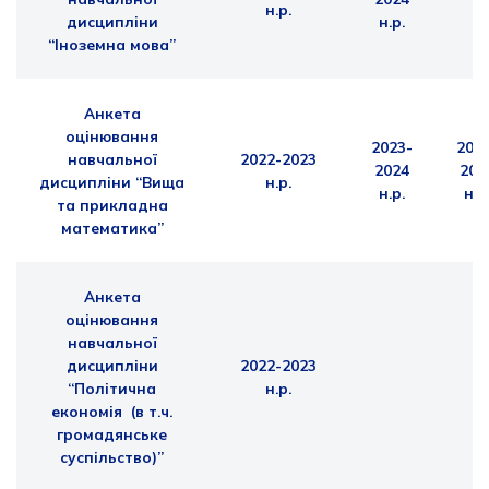
н.р.
дисципліни
н.р.
“Іноземна мова”
Анкета
оцінювання
2023-
202
навчальної
2022-2023
2024
202
дисципліни “Вища
н.р.
н.р.
н.р
та прикладна
математика”
Анкета
оцінювання
навчальної
дисципліни
2022-2023
“Політична
н.р.
економія (в т.ч.
громадянське
суспільство)”